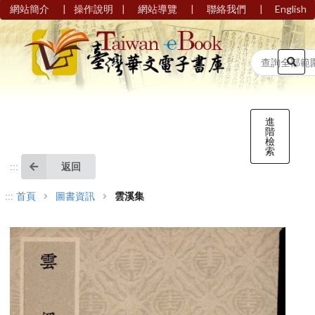
|
|
|
|
網站簡介
操作說明
網站導覽
聯絡我們
English
進
階
檢
索
返回
:::
:::
首頁
圖書資訊
雲溪集