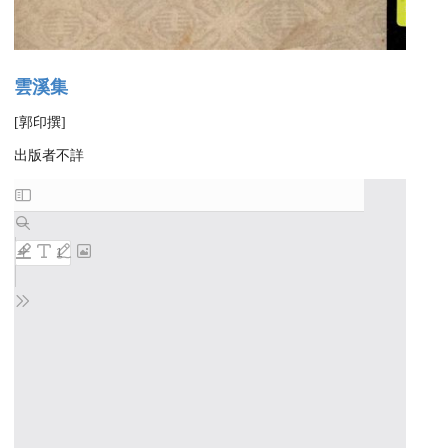
雲溪集
[郭印撰]
出版者不詳