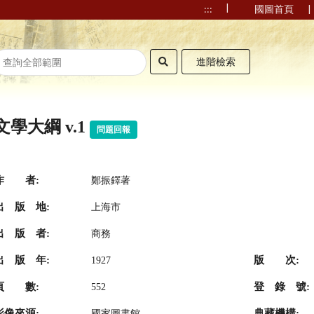
|
|
:::
國圖首頁
進階檢索
文學大綱 v.1
問題回報
作 者:
鄭振鐸著
出 版 地:
上海市
出 版 者:
商務
出 版 年:
版 次:
1927
頁 數:
登 錄 號:
552
影像來源:
典藏機構:
國家圖書館