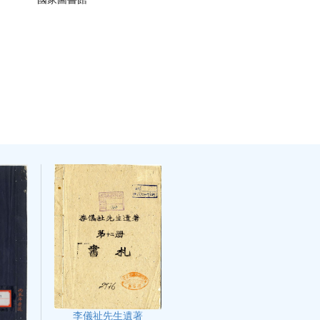
李儀祉先生遺著