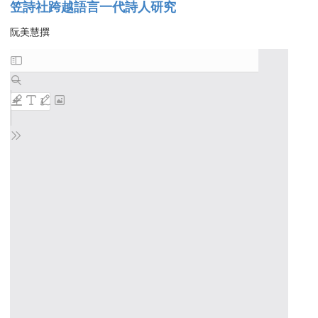
笠詩社跨越語言一代詩人研究
阮美慧撰