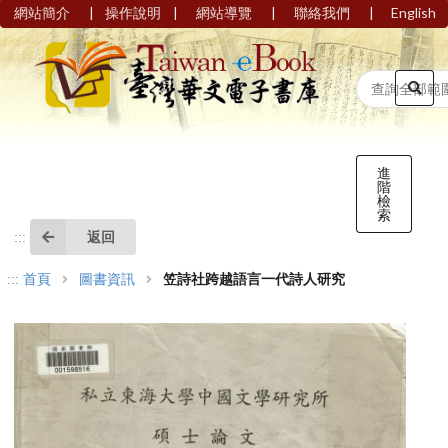
|
|
|
|
網站簡介
操作說明
網站導覽
聯絡我們
English
進
階
檢
索
返回
:::
:::
首頁
圖書資訊
笠詩社跨越語言一代詩人研究