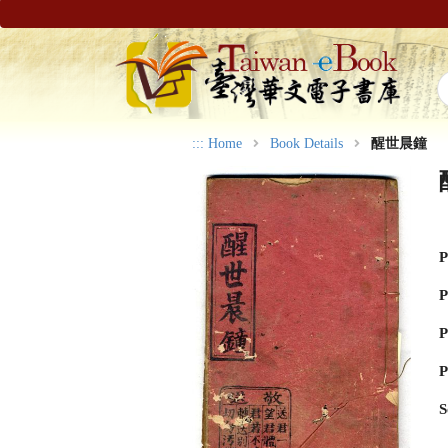
:::
Home
Book Details
醒世晨鐘
P
P
P
P
S