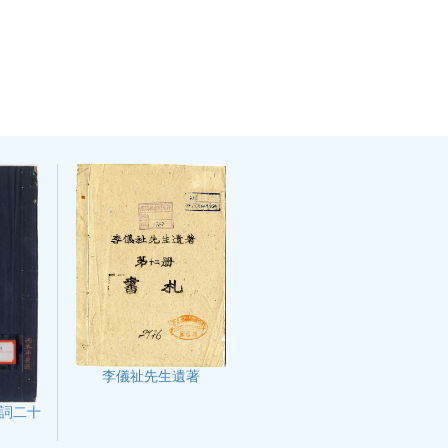
李儀祉先生遺著
詞二十