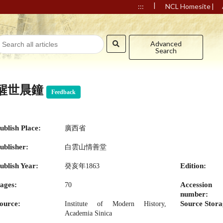
|
|
:::
NCL Homesite
Advanced
Search
醒世晨鐘
Feedback
ublish Place:
廣西省
ublisher:
白雲山情善堂
ublish Year:
Edition:
癸亥年1863
ages:
Accession
70
number:
ource:
Source Stora
Institute of Modern History,
Academia Sinica