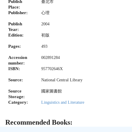
Publish
臺北市
Place:
Publisher:
心理
Publish
2004
Year:
Edition:
初版
Pages:
493
Accession
002891284
number:
ISBN:
957702646X
Source:
National Central Library
Source
國家圖書館
Storage:
Category:
Linguistics and Literature
Recommended Books: