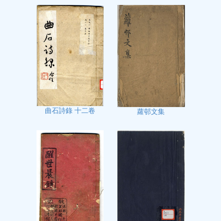
曲石詩錄 十二卷
蘿邨文集