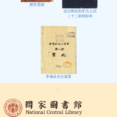
醒世晨鐘
汲古閣未刻宋元人詞
二十二家精鈔本
李儀祉先生遺著
:::