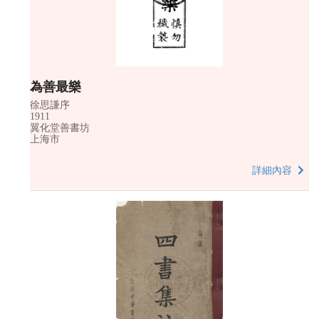
為善最樂
徐思謙序
1911
翼化堂善書坊
上海市
詳細內容