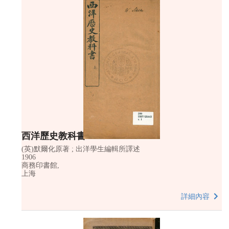
西洋歷史教科書 v.1
(英)默爾化原著 ; 出洋學生編輯所譯述
1906
商務印書館,
上海
詳細內容