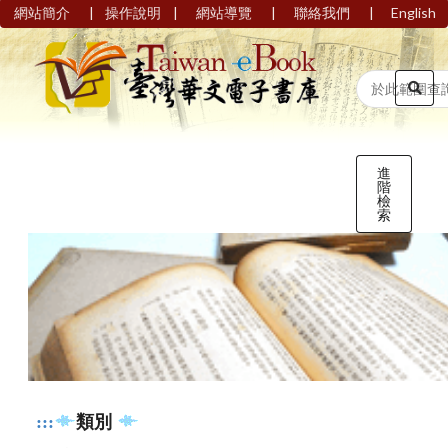
|
|
|
|
網站簡介
操作說明
網站導覽
聯絡我們
English
進
階
檢
索
:::
類別