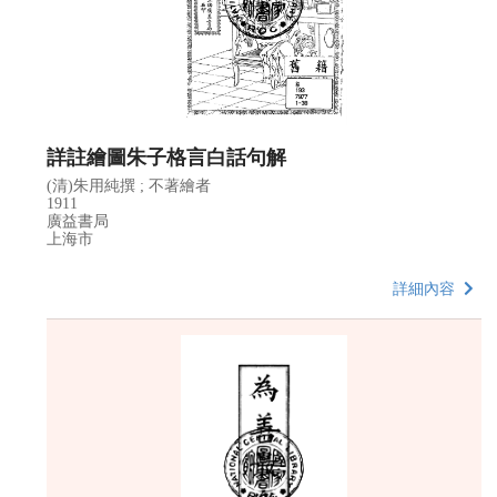
詳註繪圖朱子格言白話句解
(清)朱用純撰 ; 不著繪者
1911
廣益書局
上海市
詳細內容