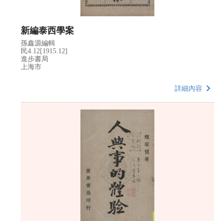
新編泰西學案
孫鑫源編輯
民4.12[1915.12]
進步書局
上海市
詳細內容