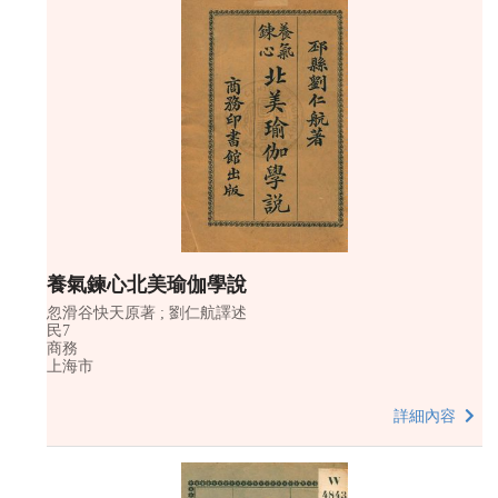
養氣鍊心北美瑜伽學說
忽滑谷快天原著 ; 劉仁航譯述
民7
商務
上海市
詳細內容