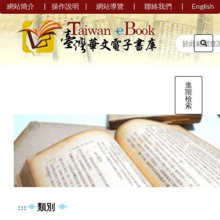
|
|
|
|
網站簡介
操作說明
網站導覽
聯絡我們
English
進
階
檢
索
:::
類別