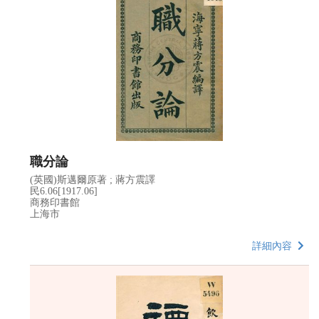
職分論
(英國)斯邁爾原著 ; 蔣方震譯
民6.06[1917.06]
商務印書館
上海市
詳細內容