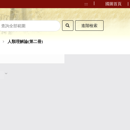
|
|
:::
國圖首頁
進階檢索
人類理解論(第二冊)