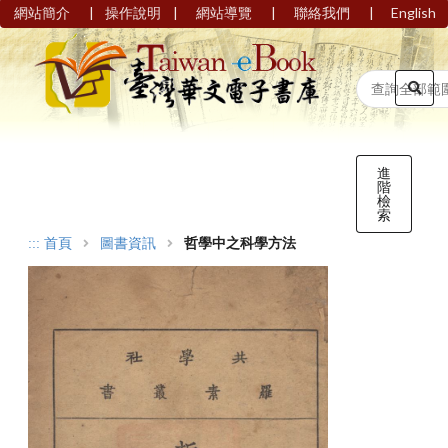
|
|
|
|
網站簡介
操作說明
網站導覽
聯絡我們
English
進
階
檢
索
:::
首頁
圖書資訊
哲學中之科學方法