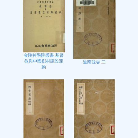
金陵神學院叢書 基督
教與中國鄉村建設運
道南源委 二
動