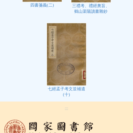
四書箋義(二)
三禮考、禮經奧旨、
鶴山渠陽讀書雜鈔
七經孟子考文並補遺
(十)
:::