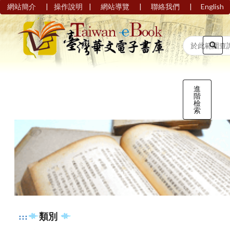
|
|
|
|
網站簡介
操作說明
網站導覽
聯絡我們
English
進
階
檢
索
:::
類別