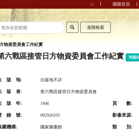
|
|
:::
國圖首頁
進階檢索
方物資委員會工作紀實
第六戰區接管日方物資委員會工作紀實
問題
出 版 地:
出版地不詳
出 版 者:
第六戰區接管日方物資委員會
出 版 年:
頁 數:
1946
登 錄 號:
影像來源:
002926103
典藏機構:
類 別:
國家圖書館