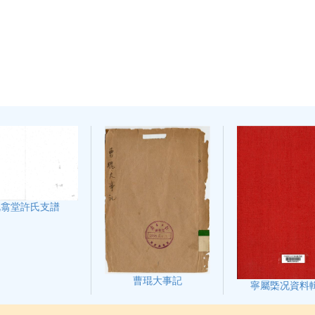
既翕堂許氏支譜
曹琨大事記
寧屬㮣况資料