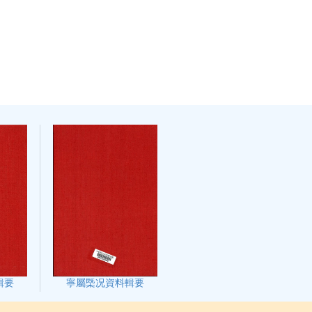
輯要
寧屬㮣况資料輯要