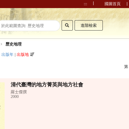
|
|
:::
國圖首頁
進階檢索
歷史地理
|
出版年
|
出版地
清代臺灣的地方菁英與地方社會
羅士傑撰
2000