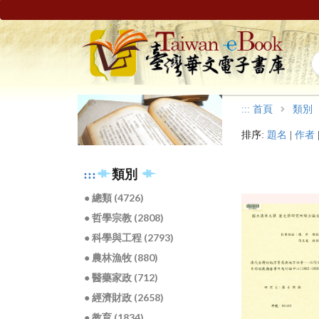
:::
首頁
類別
排序:
題名
|
作者
:::
類別
● 總類 (4726)
● 哲學宗教 (2808)
● 科學與工程 (2793)
● 農林漁牧 (880)
● 醫藥家政 (712)
● 經濟財政 (2658)
● 教育 (1834)