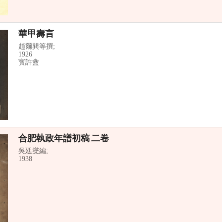
華甲壽言
趙爾巽等撰;
1926
寳許盦
合肥執政年譜初稿 二卷
吳廷燮編;
1938