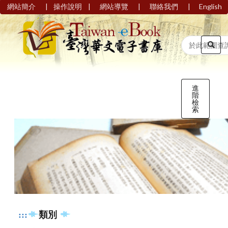
|
|
|
|
網站簡介
操作說明
網站導覽
聯絡我們
English
進
階
檢
索
:::
類別