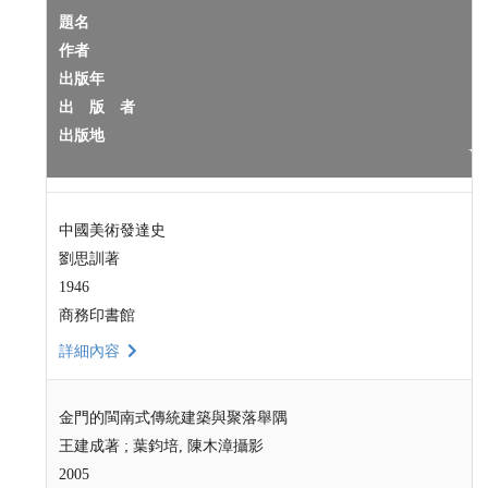
題名
作者
出版年
出 版 者
出版地
中國美術發達史
劉思訓著
1946
商務印書館
詳細內容
金門的閩南式傳統建築與聚落舉隅
王建成著 ; 葉鈞培, 陳木漳攝影
2005