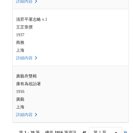
詳細內容
清昇平署志略 v.1
王芷章撰
1937
商務
上海
詳細內容
廣藝舟雙楫
康有為祖詒著
1916
廣藝
上海
詳細內容
第
1 - 20
筆， 總共
1016
筆資訊，
第 1 頁