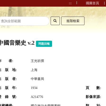
|
|
:::
國圖首頁
進階檢索
中國音樂史 v.2
問題回報
作 者:
王光祈撰
出 版 地:
上海
出 版 者:
中華書局
出 版 年:
頁 數:
1934
登 錄 號:
影像來源:
A214776
典藏機構:
類 別:
國立政治大學圖書館