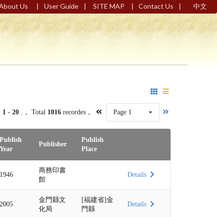
|
|
|
|
About Us
User Guide
SITE MAP
Contact Us
中文
m
1 - 20
.， Total
1016
recordes，
Page 1
Publish
Publish
Publisher
Year
Place
商務印書
1946
Details
館
金門縣文
[福建省]金
2005
Details
化局
門縣