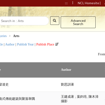
|
|
:::
NCL Homesite
Advanced
Search
ories
Arts
tle
|
Author
|
Publish Year
|
Publish Place
Fro
e
Author
發達史
劉思訓著
王建成著 ; 葉鈞培, 陳木漳
南式傳統建築與聚落舉隅
攝影