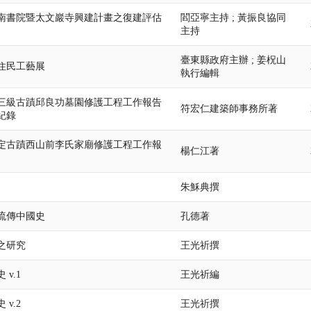
南書院暨太文巖寺興建計畫之復建評估
閻亞寧主持 ; 黃振良協同
主持
臺東縣政府主辦 ; 姜柷山
住民工藝展
執行編輯
三級古蹟邱良功墓園修護工程工作報告
符宏仁建築師事務所著
紀錄
定古蹟西山前李氏家廟修護工程工作報
楊仁江著
朱穌典撰
流傳中國史
孔德著
之研究
王光祈撰
v.1
王光祈編
v.2
王光祈撰