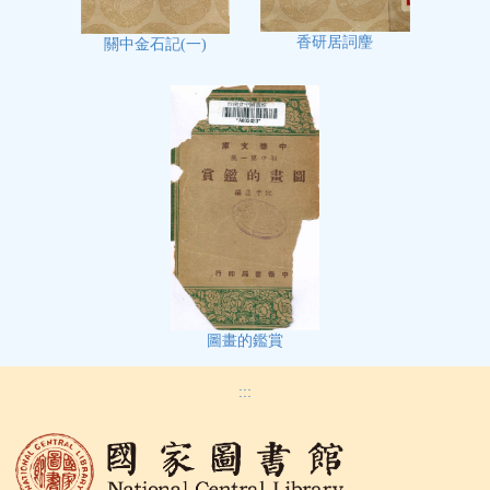
香研居詞麈
關中金石記(一)
圖畫的鑑賞
:::