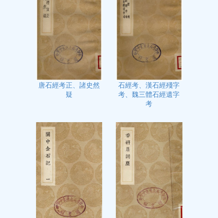
石經考、漢石經殘字
唐石經考正、諸史然
考、魏三體石經遺字
疑
考