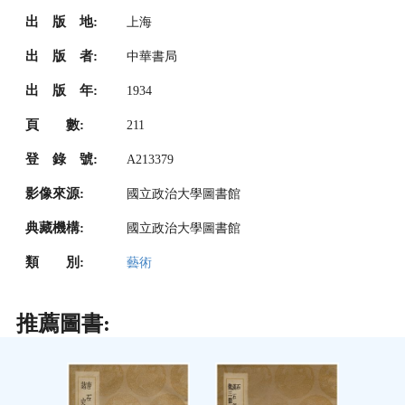
出 版 地:
上海
出 版 者:
中華書局
出 版 年:
1934
頁 數:
211
登 錄 號:
A213379
影像來源:
國立政治大學圖書館
典藏機構:
國立政治大學圖書館
類 別:
藝術
推薦圖書: