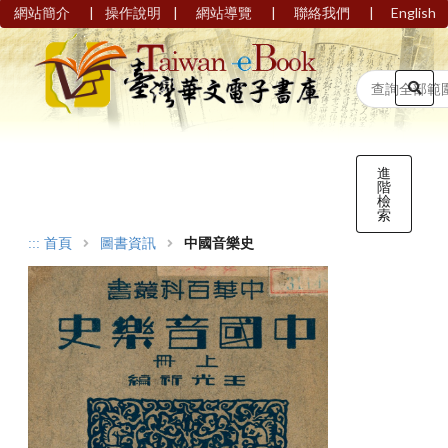
|
|
|
|
網站簡介
操作說明
網站導覽
聯絡我們
English
進
階
檢
索
:::
首頁
圖書資訊
中國音樂史