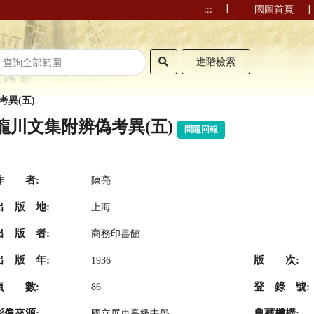
|
|
:::
國圖首頁
進階檢索
考異(五)
龍川文集附辨偽考異(五)
問題回報
作 者:
陳亮
出 版 地:
上海
出 版 者:
商務印書館
出 版 年:
版 次:
1936
頁 數:
登 錄 號:
86
影像來源:
典藏機構:
國立屏東高級中學