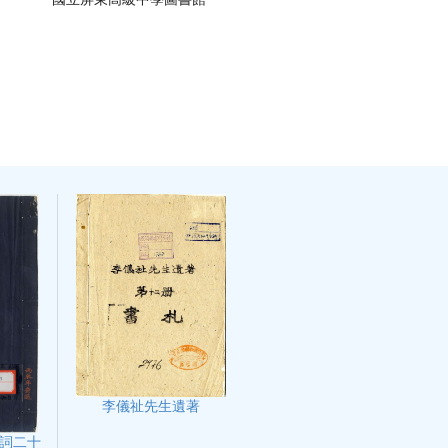
李儀祉先生遺著
詞二十