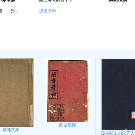
類 別:
語言文學
醒世晨鐘
蘿邨文集
汲古閣未刻宋元人