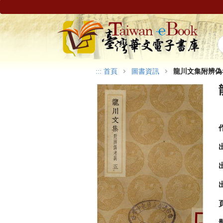
:::
首頁
圖書資訊
龍川文集附辨偽