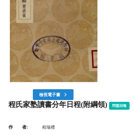
檢視電子書
程氏家塾讀書分年日程(附綱領)
問題回報
作 者:
程瑞禮