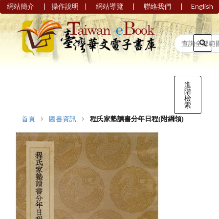
|
|
|
|
網站簡介
操作說明
網站導覽
聯絡我們
English
進
階
檢
索
:::
首頁
圖書資訊
程氏家塾讀書分年日程(附綱領)