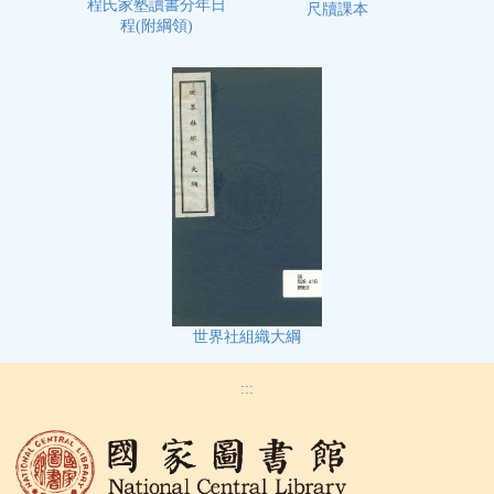
程氏家塾讀書分年日
尺牘課本
程(附綱領)
世界社組織大綱
:::