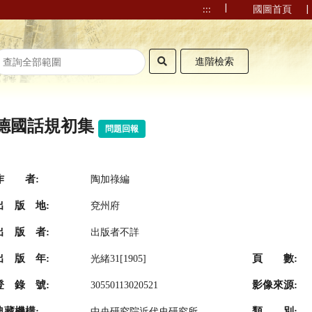
|
|
:::
國圖首頁
進階檢索
德國話規初集
問題回報
作 者:
陶加祿編
出 版 地:
兗州府
出 版 者:
出版者不詳
出 版 年:
頁 數:
光緒31[1905]
登 錄 號:
影像來源:
30550113020521
典藏機構:
類 別:
中央研究院近代史研究所