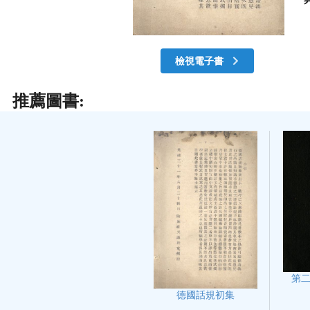
檢視電子書
推薦圖書:
第
德國話規初集