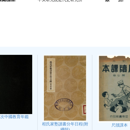
二次中國教育年鑑
程氏家塾讀書分年日程(附
尺牘課本
綱領)