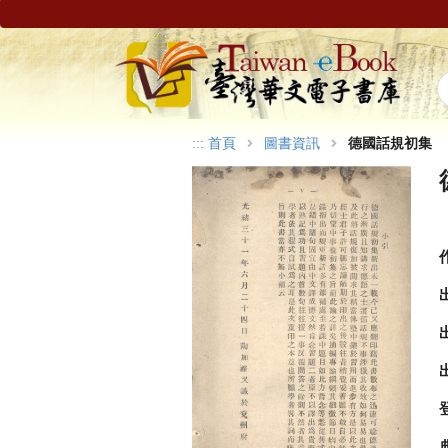
:::
首頁
圖書資訊
德國話規初集