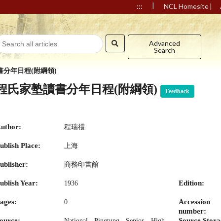
|
|
:::
NCL Homesite
Advanced
Search
書分年日程(附綱領)
程氏家塾讀書分年日程(附綱領)
Feedback
uthor:
程瑞禮
ublish Place:
上海
ublisher:
商務印書館
ublish Year:
Edition:
1936
ages:
Accession
0
number:
ource:
Source Stora
National Pingtung Senior High