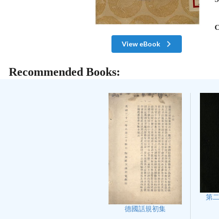
C
View eBook
Recommended Books:
第
德國話規初集