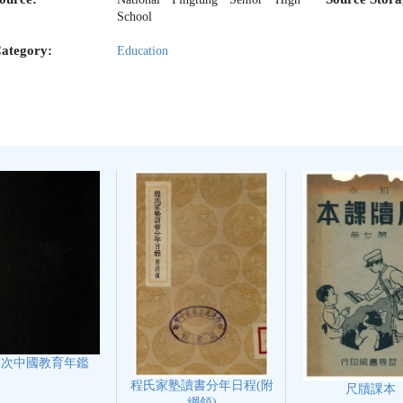
School
ategory:
Education
二次中國教育年鑑
程氏家塾讀書分年日程(附
尺牘課本
綱領)