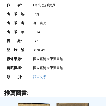
作 者:
(南北朝)謝朓撰
出 版 地:
上海
出 版 者:
有正書局
出 版 年:
1914
頁 數:
147
登 錄 號:
3338049
影像來源:
國立臺灣大學圖書館
典藏機構:
國立臺灣大學圖書館
類 別:
語言文學
推薦圖書: