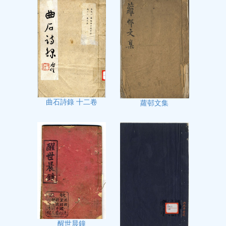
曲石詩錄 十二卷
蘿邨文集
醒世晨鐘