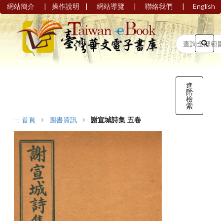
|
|
|
|
網站簡介
操作說明
網站導覽
聯絡我們
English
進
階
檢
索
:::
首頁
圖書資訊
謝宣城詩集 五卷