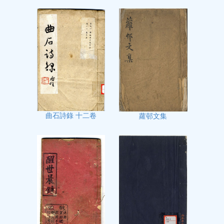
曲石詩錄 十二卷
蘿邨文集