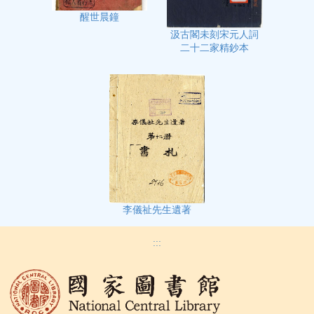
醒世晨鐘
汲古閣未刻宋元人詞
二十二家精鈔本
李儀祉先生遺著
:::