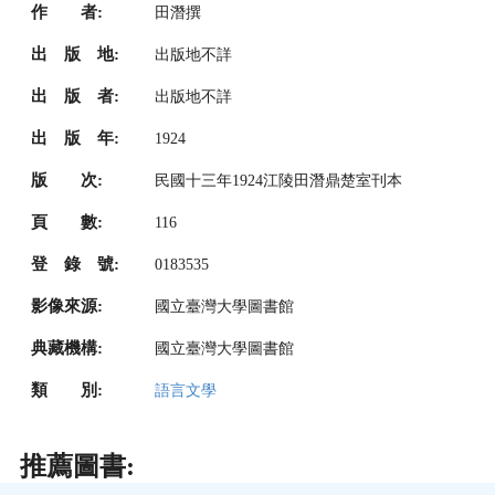
作 者:
田潛撰
出 版 地:
出版地不詳
出 版 者:
出版地不詳
出 版 年:
1924
版 次:
民國十三年1924江陵田潛鼎楚室刊本
頁 數:
116
登 錄 號:
0183535
影像來源:
國立臺灣大學圖書館
典藏機構:
國立臺灣大學圖書館
類 別:
語言文學
推薦圖書: