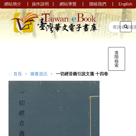
|
|
|
|
網站簡介
操作說明
網站導覽
聯絡我們
English
進
階
檢
索
:::
首頁
圖書資訊
一切經音義引說文箋 十四卷