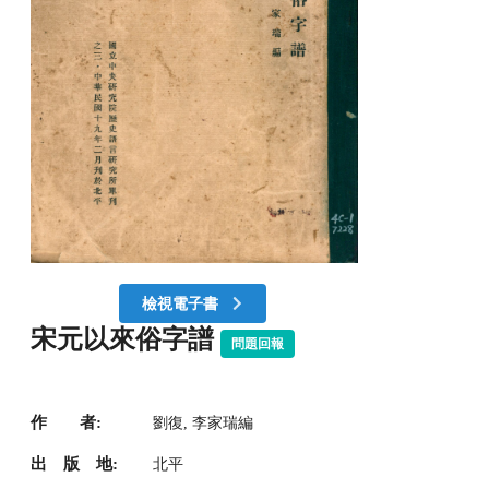
檢視電子書
宋元以來俗字譜
問題回報
作 者:
劉復, 李家瑞編
出 版 地:
北平