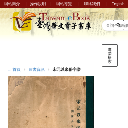
|
|
|
|
網站簡介
操作說明
網站導覽
聯絡我們
English
進
階
檢
索
:::
首頁
圖書資訊
宋元以來俗字譜