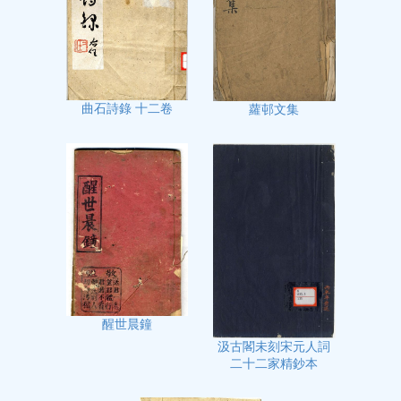
曲石詩錄 十二卷
蘿邨文集
醒世晨鐘
汲古閣未刻宋元人詞
二十二家精鈔本