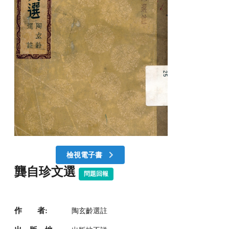
檢視電子書
龔自珍文選
問題回報
作 者:
陶玄齡選註