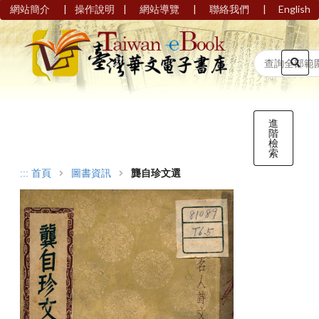
|
|
|
|
網站簡介
操作說明
網站導覽
聯絡我們
English
進
階
檢
索
:::
首頁
圖書資訊
龔自珍文選