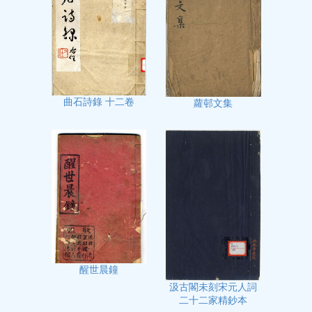
曲石詩錄 十二卷
蘿邨文集
醒世晨鐘
汲古閣未刻宋元人詞
二十二家精鈔本