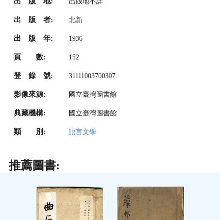
出 版 地:
出版地不詳
出 版 者:
北新
出 版 年:
1936
頁 數:
152
登 錄 號:
31111003700307
影像來源:
國立臺灣圖書館
典藏機構:
國立臺灣圖書館
類 別:
語言文學
推薦圖書: