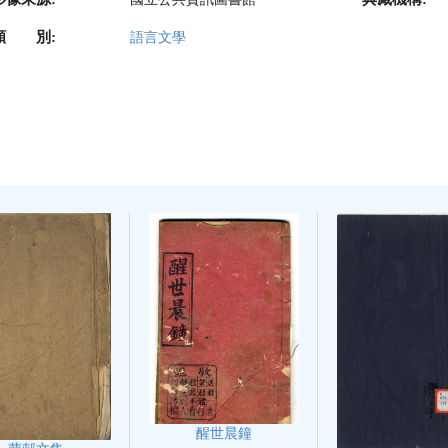
類 別:
語言文學
醒世晨鐘