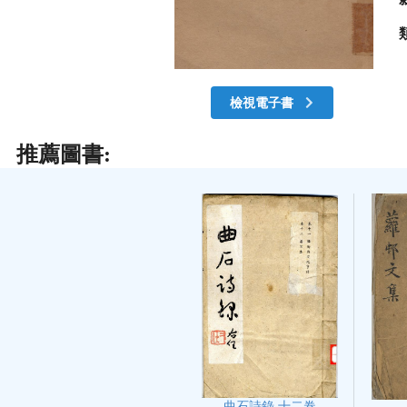
檢視電子書
推薦圖書:
曲石詩錄 十二卷