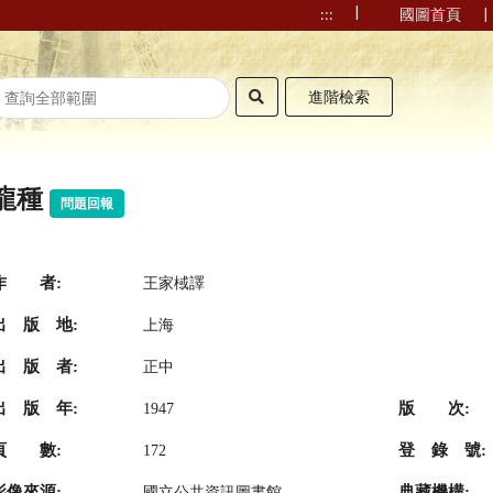
|
|
:::
國圖首頁
進階檢索
龍種
問題回報
作 者:
王家棫譯
出 版 地:
上海
出 版 者:
正中
出 版 年:
版 次:
1947
頁 數:
登 錄 號:
172
影像來源:
典藏機構:
國立公共資訊圖書館