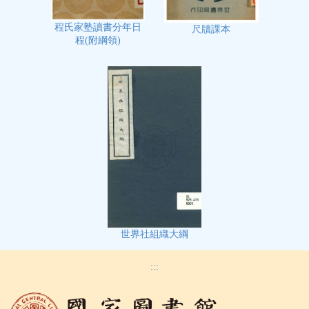
程氏家塾讀書分年日
尺牘課本
程(附綱領)
世界社組織大綱
:::