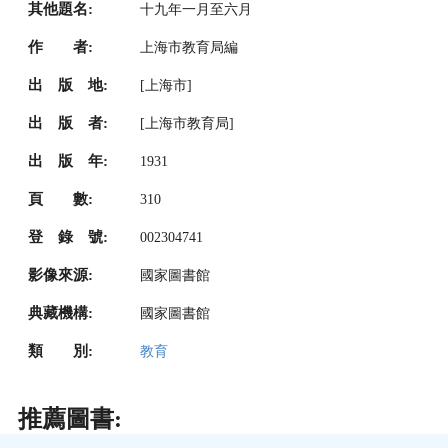
其他題名:
十九年一月至六月
作 者:
上海市教育局編
出 版 地:
[上海市]
出 版 者:
[上海市教育局]
出 版 年:
1931
頁 數:
310
登 錄 號:
002304741
影像來源:
國家圖書館
典藏機構:
國家圖書館
類 別:
教育
推薦圖書: