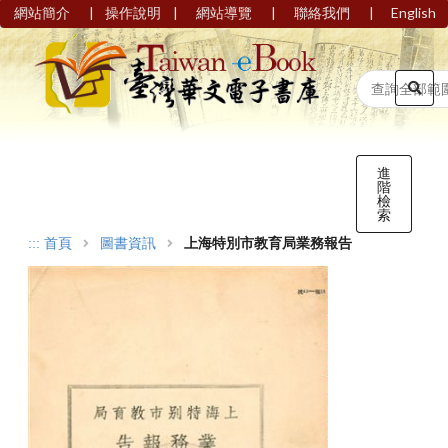
|
|
|
|
網站簡介
操作說明
網站導覽
聯絡我們
English
進
階
檢
索
:::
首頁
圖書資訊
上海特別市教育局業務報告