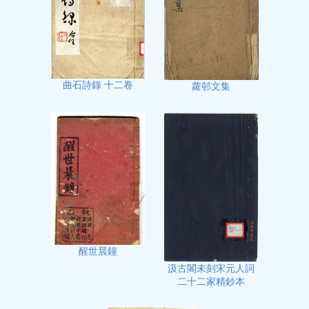
曲石詩錄 十二卷
蘿邨文集
醒世晨鐘
汲古閣未刻宋元人詞
二十二家精鈔本