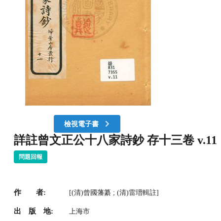
檢視電子書
詳註曾文正公十八家詩鈔 存十三卷 v.11
問題回報
作 者:
[(清)曾國藩纂 ; (清)雷瑨輯註]
出 版 地:
上海市