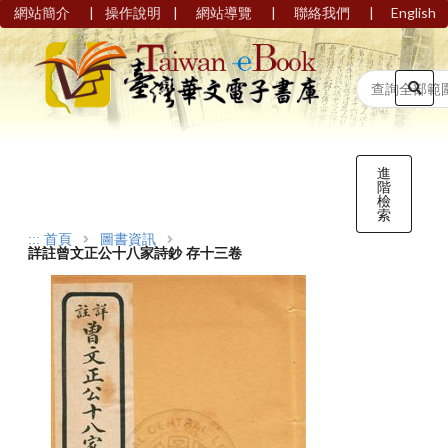
|
|
|
|
網站簡介
操作說明
網站導覽
聯絡我們
English
進
階
檢
索
:::
首頁
圖書資訊
詳註曾文正公十八家詩鈔 存十三卷