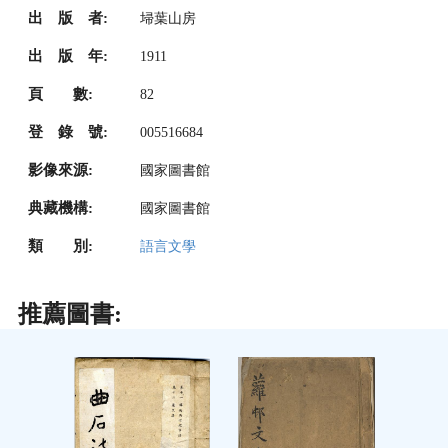
出 版 者:
埽葉山房
出 版 年:
1911
頁 數:
82
登 錄 號:
005516684
影像來源:
國家圖書館
典藏機構:
國家圖書館
類 別:
語言文學
推薦圖書: