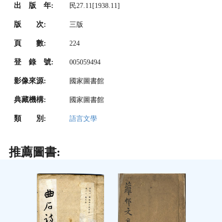
出 版 年:
民27.11[1938.11]
版 次:
三版
頁 數:
224
登 錄 號:
005059494
影像來源:
國家圖書館
典藏機構:
國家圖書館
類 別:
語言文學
推薦圖書: