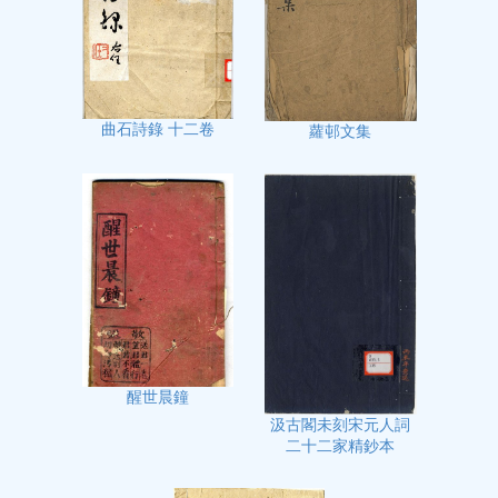
曲石詩錄 十二卷
蘿邨文集
醒世晨鐘
汲古閣未刻宋元人詞
二十二家精鈔本