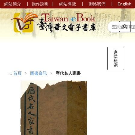
|
|
|
|
網站簡介
操作說明
網站導覽
聯絡我們
English
進
階
檢
索
:::
首頁
圖書資訊
歷代名人家書