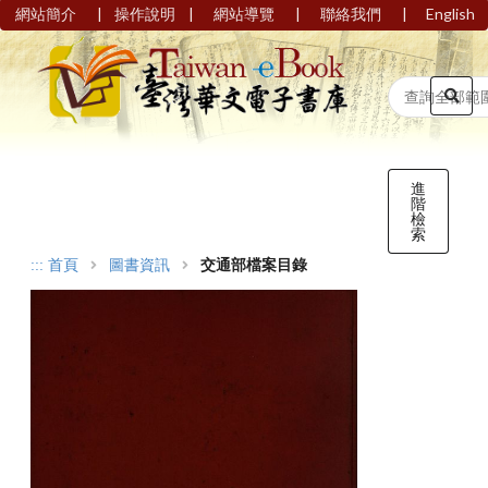
|
|
|
|
網站簡介
操作說明
網站導覽
聯絡我們
English
進
階
檢
索
:::
首頁
圖書資訊
交通部檔案目錄