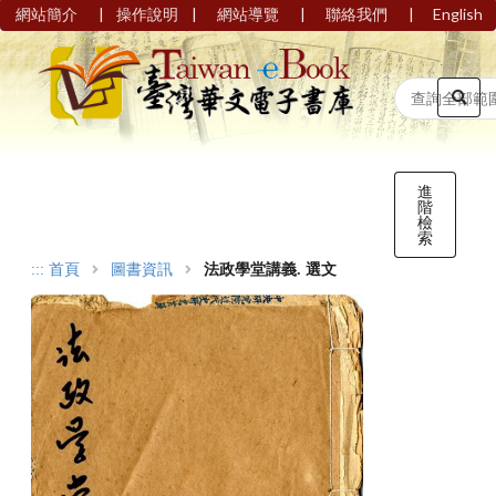
|
|
|
|
網站簡介
操作說明
網站導覽
聯絡我們
English
進
階
檢
索
:::
首頁
圖書資訊
法政學堂講義. 選文