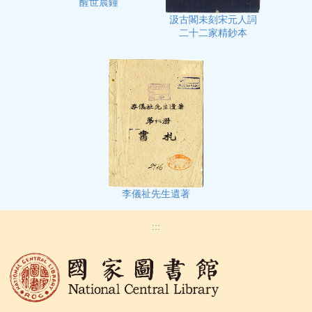
醒世晨鐘
汲古閣未刻宋元人詞
二十二家精鈔本
李儀祉先生遺著
:::