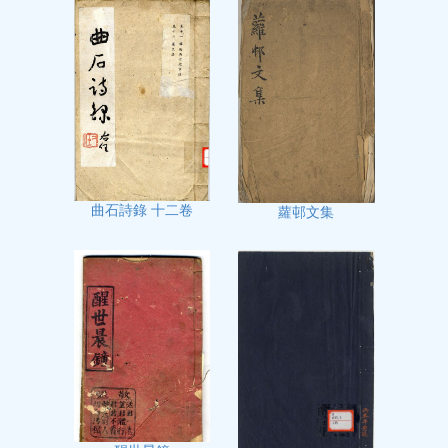
曲石詩錄 十二卷
蘿邨文集