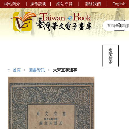
|
|
|
|
網站簡介
操作說明
網站導覽
聯絡我們
English
進
階
檢
索
:::
首頁
圖書資訊
大宋宣和遺事