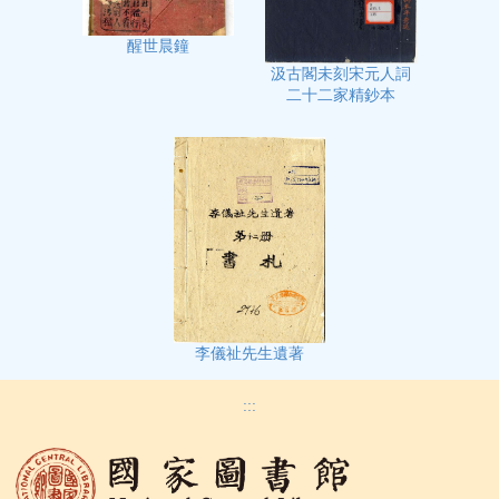
醒世晨鐘
汲古閣未刻宋元人詞
二十二家精鈔本
李儀祉先生遺著
:::