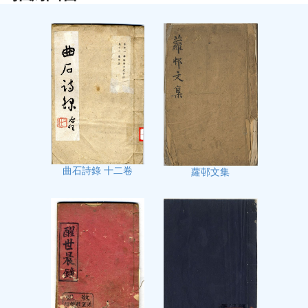
曲石詩錄 十二卷
蘿邨文集