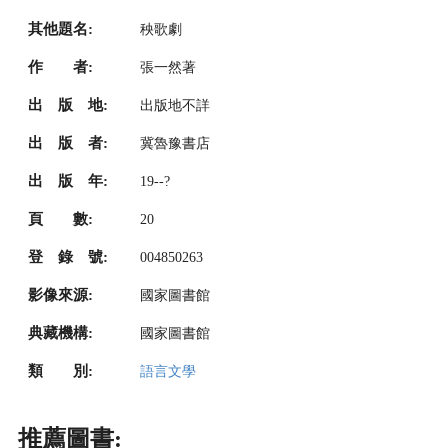
其他題名:
秧歌劇
作 者:
張一然著
出 版 地:
出版地不詳
出 版 者:
冀魯豫書店
出 版 年:
19--?
頁 數:
20
登 錄 號:
004850263
影像來源:
國家圖書館
典藏機構:
國家圖書館
類 別:
語言文學
推薦圖書: