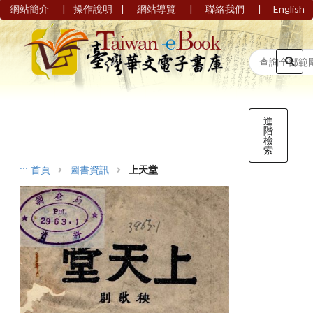
|
|
|
|
網站簡介
操作說明
網站導覽
聯絡我們
English
進
階
檢
索
:::
首頁
圖書資訊
上天堂