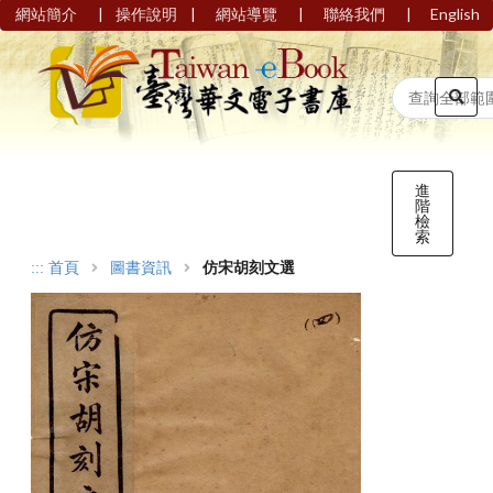
|
|
|
|
網站簡介
操作說明
網站導覽
聯絡我們
English
進
階
檢
索
:::
首頁
圖書資訊
仿宋胡刻文選