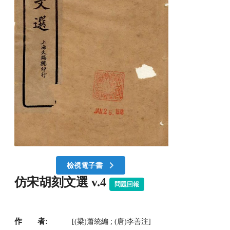
檢視電子書
仿宋胡刻文選 v.4
問題回報
作 者:
[(梁)蕭統編 ; (唐)李善注]