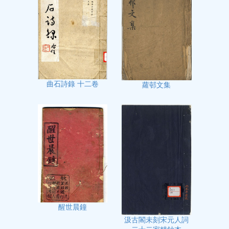
曲石詩錄 十二卷
蘿邨文集
醒世晨鐘
汲古閣未刻宋元人詞