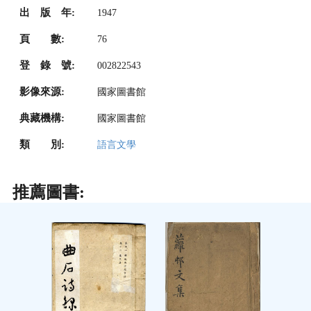
出 版 年:
1947
頁 數:
76
登 錄 號:
002822543
影像來源:
國家圖書館
典藏機構:
國家圖書館
類 別:
語言文學
推薦圖書: