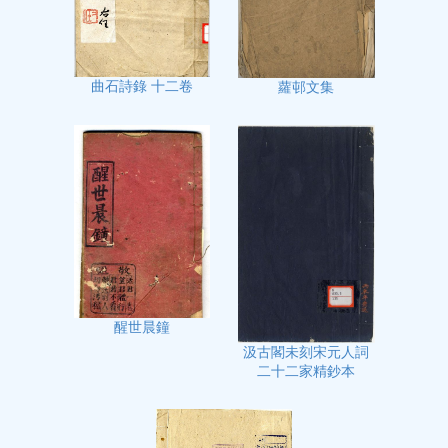
曲石詩錄 十二卷
蘿邨文集
醒世晨鐘
汲古閣未刻宋元人詞
二十二家精鈔本