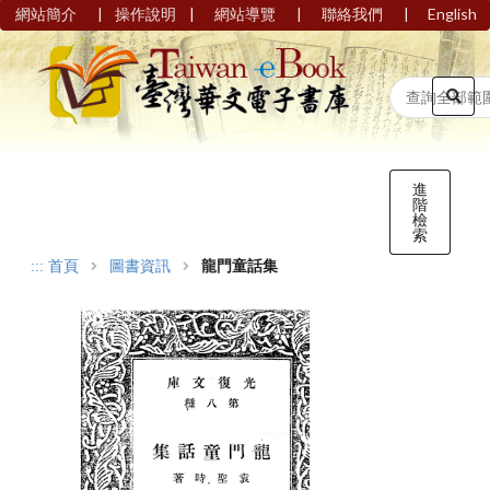
|
|
|
|
網站簡介
操作說明
網站導覽
聯絡我們
English
進
階
檢
索
:::
首頁
圖書資訊
龍門童話集