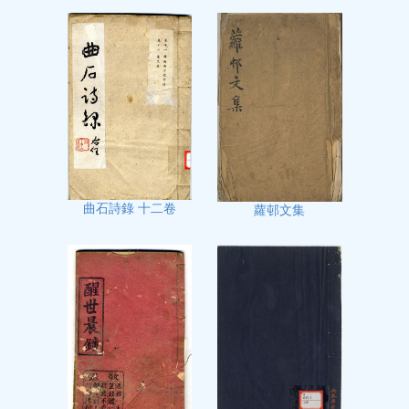
曲石詩錄 十二卷
蘿邨文集