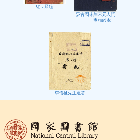
醒世晨鐘
汲古閣未刻宋元人詞
二十二家精鈔本
李儀祉先生遺著
:::