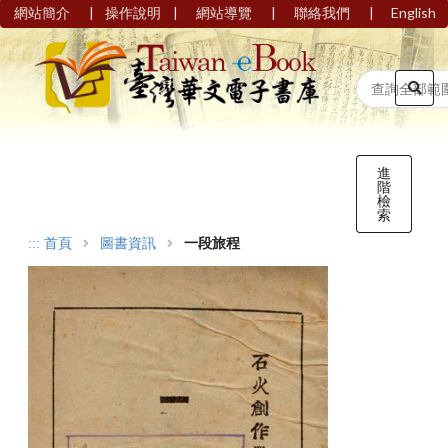
|
|
|
|
網站簡介
操作說明
網站導覽
聯絡我們
English
進
階
檢
索
:::
首頁
圖書資訊
一段旅程