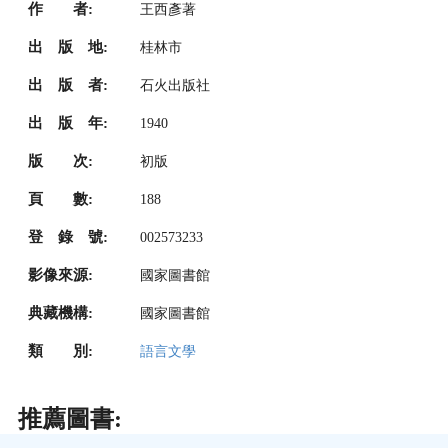
作 者:
王西彥著
出 版 地:
桂林市
出 版 者:
石火出版社
出 版 年:
1940
版 次:
初版
頁 數:
188
登 錄 號:
002573233
影像來源:
國家圖書館
典藏機構:
國家圖書館
類 別:
語言文學
推薦圖書: