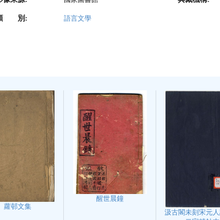
類 別:
語言文學
醒世晨鐘
蘿邨文集
汲古閣未刻宋元人