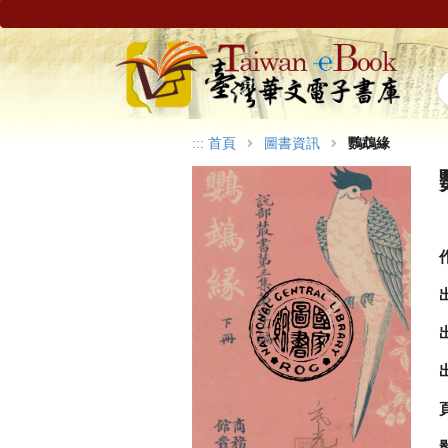
:::
首頁
圖書資訊
鸚鵡緣