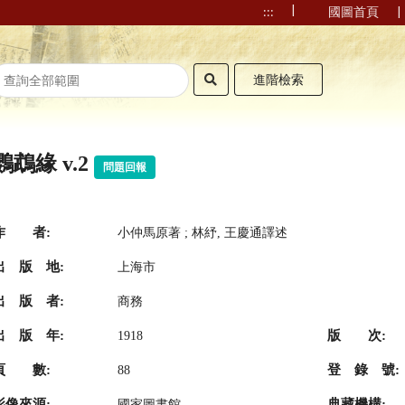
|
|
:::
國圖首頁
進階檢索
鸚鵡緣 v.2
問題回報
作 者:
小仲馬原著 ; 林紓, 王慶通譯述
出 版 地:
上海市
出 版 者:
商務
出 版 年:
版 次:
1918
頁 數:
登 錄 號:
88
影像來源:
典藏機構:
國家圖書館