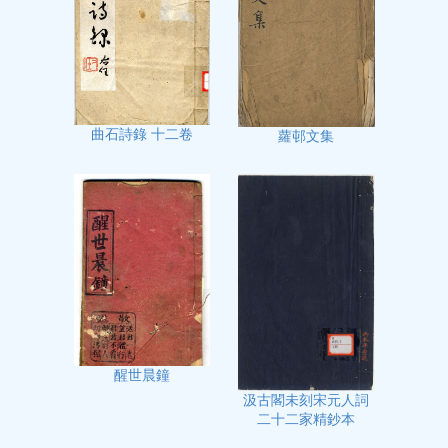
曲石詩錄 十二卷
蘿邨文集
醒世晨鐘
汲古閣未刻宋元人詞
二十二家精鈔本