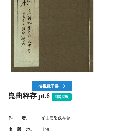
檢視電子書
崑曲粹存 pt.6
問題回報
作 者:
崑山國樂保存會
出 版 地:
上海