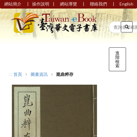
|
|
|
|
網站簡介
操作說明
網站導覽
聯絡我們
English
進
階
檢
索
:::
首頁
圖書資訊
崑曲粹存