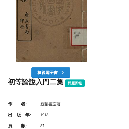
檢視電子書
初等論說入門二集
問題回報
作 者:
彪蒙書室著
出 版 年:
1918
頁 數:
87