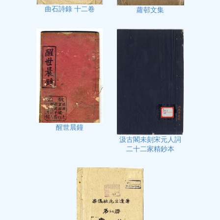
曲石詩錄 十二卷
蘿邨文集
醒世晨鐘
汲古閣未刻宋元人詞
二十二家精鈔本