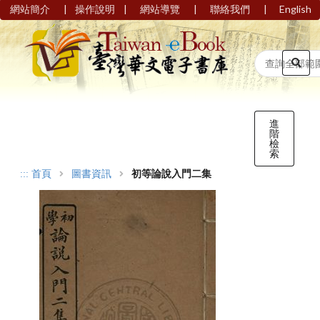
|
|
|
|
網站簡介
操作說明
網站導覽
聯絡我們
English
進
階
檢
索
:::
首頁
圖書資訊
初等論說入門二集