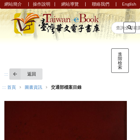
|
|
|
|
網站簡介
操作說明
網站導覽
聯絡我們
English
進
階
檢
索
返回
:::
:::
首頁
圖書資訊
交通部檔案目錄