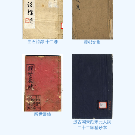
曲石詩錄 十二卷
蘿邨文集
醒世晨鐘
汲古閣未刻宋元人詞
二十二家精鈔本