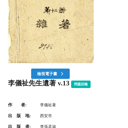
檢視電子書
李儀祉先生遺著 v.13
問題回報
作 者:
李儀祉著
出 版 地:
西安市
出 版 者:
李張孟淑