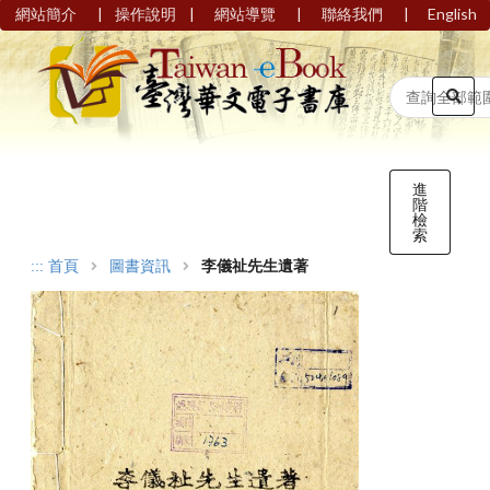
|
|
|
|
網站簡介
操作說明
網站導覽
聯絡我們
English
進
階
檢
索
:::
首頁
圖書資訊
李儀祉先生遺著