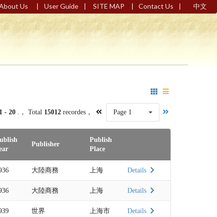
|
|
|
|
About Us
User Guide
SITE MAP
Contact Us
中文
1 - 20
.， Total
15012
recordes，
Page 1
ublish
Publish
Publisher
ear
Place
936
大陸商務
上海
Details
936
大陸商務
上海
Details
939
世界
上海市
Details