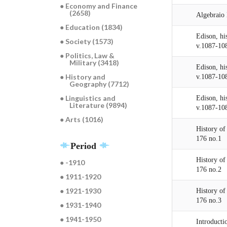
● Economy and Finance
(2658)
Algebraio
● Education (1834)
Edison, hi
● Society (1573)
v.1087-10
● Politics, Law &
Military (3418)
Edison, hi
● History and
v.1087-10
Geography (7712)
● Linguistics and
Edison, hi
Literature (9894)
v.1087-10
● Arts (1016)
History o
176 no.1
Period
History o
● -1910
176 no.2
● 1911-1920
● 1921-1930
History o
176 no.3
● 1931-1940
● 1941-1950
Introducti