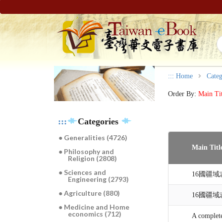
:::
Home
Categ
Order By:
Main Ti
:::
Categories
● Generalities (4726)
Main Titl
● Philosophy and
Religion (2808)
● Sciences and
16國疆域志
Engineering (2793)
● Agriculture (880)
16國疆域志
● Medicine and Home
economics (712)
A complete