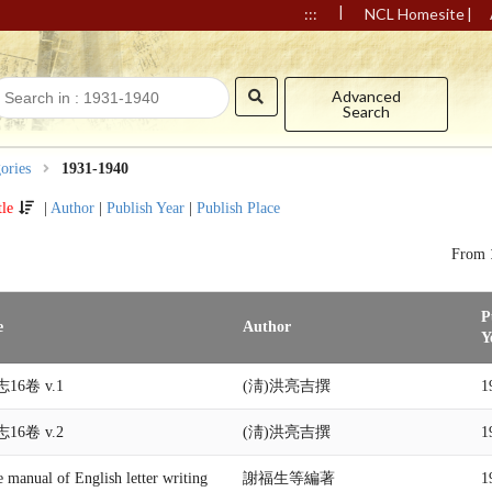
|
|
:::
NCL Homesite
Advanced
Search
ories
1931-1940
tle
|
Author
|
Publish Year
|
Publish Place
From
P
e
Author
Y
16卷 v.1
(淸)洪亮吉撰
1
16卷 v.2
(淸)洪亮吉撰
1
 manual of English letter writing
謝福生等編著
1