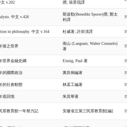
 中文 v.202
撰; 張景琨譯
斯波勒(Benedikt Sporer)撰; 鄭太
nalysis. 中文 v.426
1
朴譯
ction in philosophy. 中文 v.164
杜威著; 許崇淸譯
1
南山 (Langsam, Walter Consuelo)
年後之世界
1
著
年世界金融史綱
Einzig, Paul 著
1
年的國際政治
萬良炯編著
1
年的社會動態
林孟工編著
1
年底回憶
朱其華著
1
民眾教育館一年努力記
安徽省立第三民眾教育館[編]
1