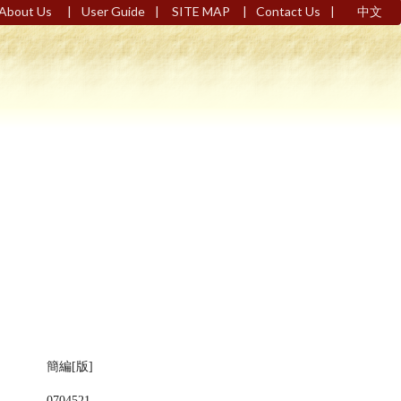
|
|
|
|
About Us
User Guide
SITE MAP
Contact Us
中文
簡編[版]
0704521