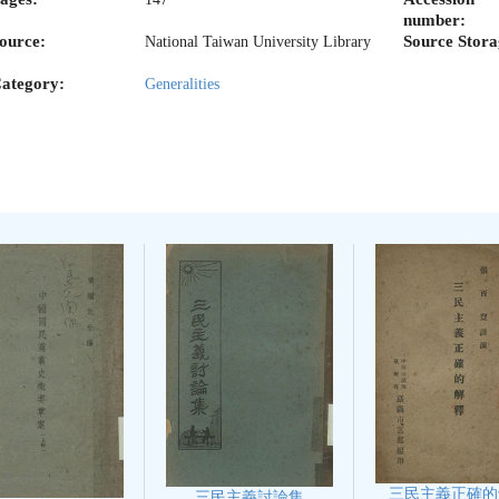
number:
ource:
Source Stora
National Taiwan University Library
ategory:
Generalities
三民主義正確的
三民主義討論集