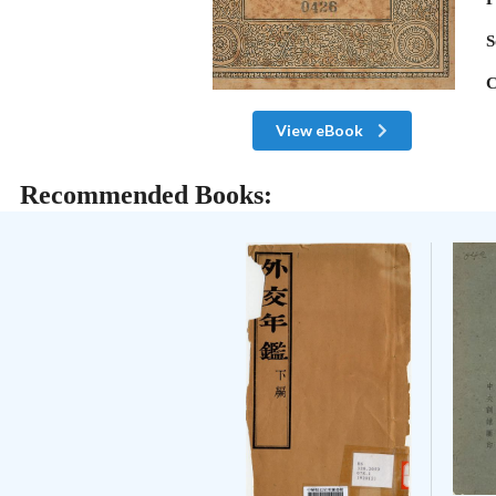
S
C
View eBook
Recommended Books: