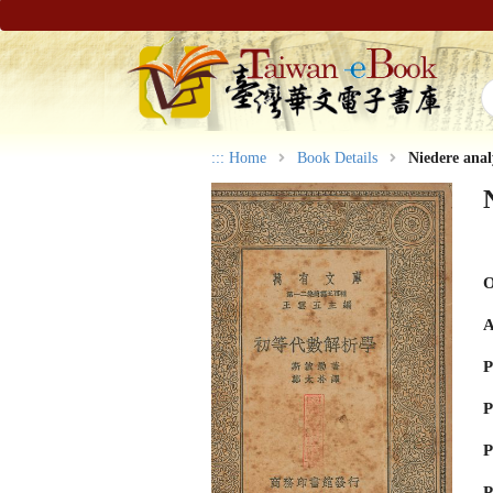
:::
Home
Book Details
Niedere ana
O
A
P
P
P
P