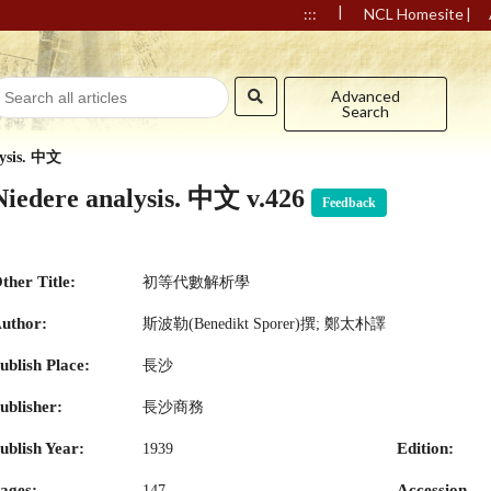
|
|
:::
NCL Homesite
Advanced
Search
lysis. 中文
Niedere analysis. 中文 v.426
Feedback
ther Title:
初等代數解析學
uthor:
斯波勒(Benedikt Sporer)撰; 鄭太朴譯
ublish Place:
長沙
ublisher:
長沙商務
ublish Year:
Edition:
1939
ages:
Accession
147