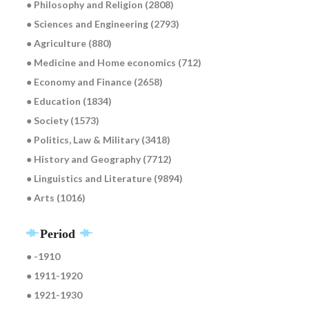
● Philosophy and Religion (2808)
● Sciences and Engineering (2793)
● Agriculture (880)
● Medicine and Home economics (712)
● Economy and Finance (2658)
● Education (1834)
● Society (1573)
● Politics, Law & Military (3418)
● History and Geography (7712)
● Linguistics and Literature (9894)
● Arts (1016)
Period
● -1910
● 1911-1920
● 1921-1930