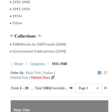
● 1931-1940
● 1941-1950
● 1951+
● Other
Collections
● 1000 Books by 100 People (2636)
● Government Publications (2294)
:::
Home
Categories
1931-1940
Order By:
Main Title
|
Author
|
Publish Year
|
Publish Place
From
1 - 20
.， Total
15012
recordes，
Page 1
Main Title