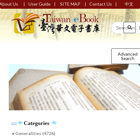
|
|
|
|
About Us
User Guide
SITE MAP
Contact Us
中文
Advanced
Search
:::
Categories
● Generalities (4726)