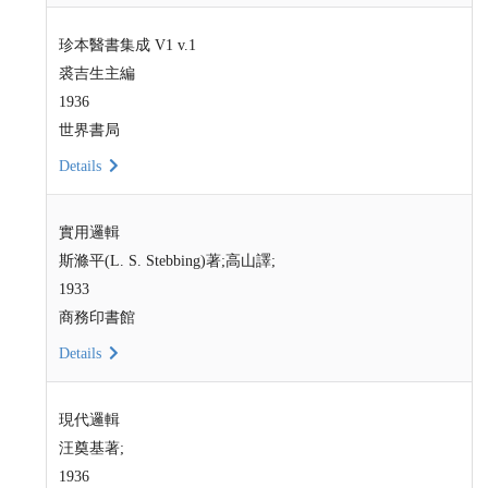
珍本醫書集成 V1 v.1
裘吉生主編
1936
世界書局
Details
實用邏輯
斯滌平(L. S. Stebbing)著;高山譯;
1933
商務印書館
Details
現代邏輯
汪奠基著;
1936