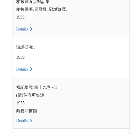
柏拉圖五大對話集
柏拉圖著;景昌極, 郭斌龢譯;
1933
Details
論語研究 :
1939
Details
禮記集說 四十九卷 v.1
(清)莊有可集說
1935
商務印書館
Details