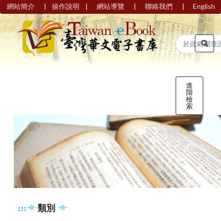
|
|
|
|
網站簡介
操作說明
網站導覽
聯絡我們
English
進
階
檢
索
:::
類別