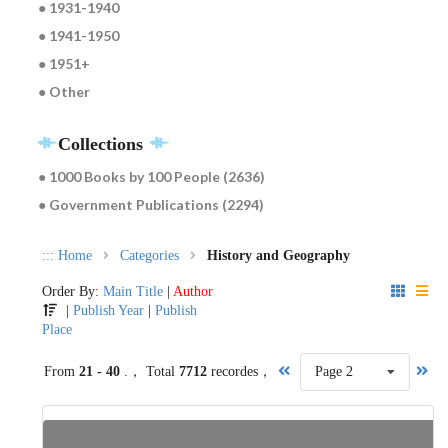
● 1931-1940
● 1941-1950
● 1951+
● Other
Collections
● 1000 Books by 100 People (2636)
● Government Publications (2294)
:::
Home
Categories
History and Geography
Order By:
Main Title
|
Author
|
Publish Year
|
Publish
Place
From
21 - 40
.， Total
7712
recordes，
Page 2