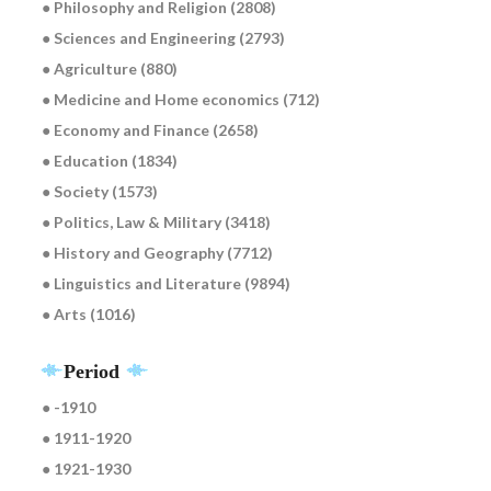
● Philosophy and Religion (2808)
● Sciences and Engineering (2793)
● Agriculture (880)
● Medicine and Home economics (712)
● Economy and Finance (2658)
● Education (1834)
● Society (1573)
● Politics, Law & Military (3418)
● History and Geography (7712)
● Linguistics and Literature (9894)
● Arts (1016)
Period
● -1910
● 1911-1920
● 1921-1930