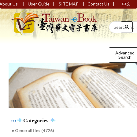
|
|
|
|
About Us
User Guide
SITE MAP
Contact Us
中文
Advanced
Search
:::
Categories
● Generalities (4726)