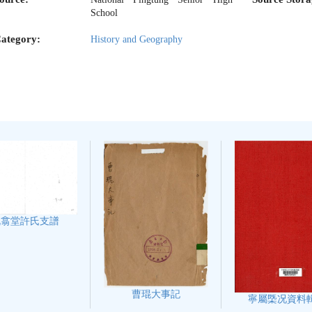
School
ategory:
History and Geography
既翕堂許氏支譜
曹琨大事記
寧屬㮣况資料