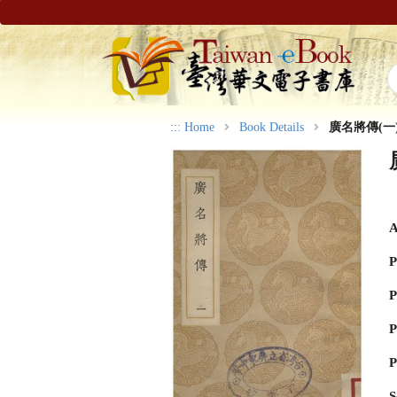
:::
Home
Book Details
廣名將傳(一
A
P
P
P
P
S