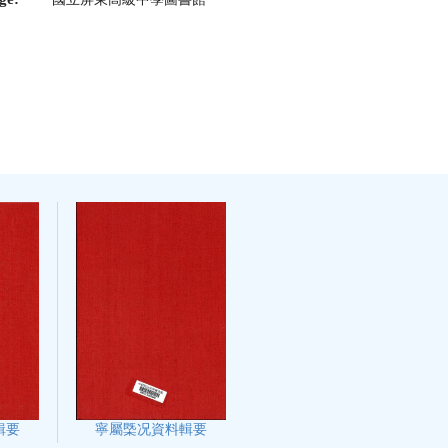
輯要
寧屬㮣况資料輯要