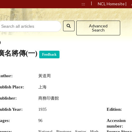
|
|
:::
NCL Homesite
Advanced
Search
)
廣名將傳(一)
Feedback
uthor:
黃道周
ublish Place:
上海
ublisher:
商務印書館
ublish Year:
Edition:
1935
ages:
Accession
96
number:
ource:
Source Stora
National Pingtung Senior High