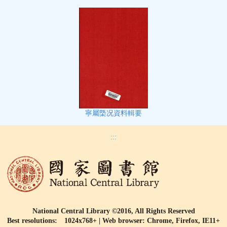
寧屬㮣况資料輯要
:::
National Central Library ©2016, All Rights Reserved
Best resolutions: 1024x768+ | Web browser: Chrome, Firefox, IE11+