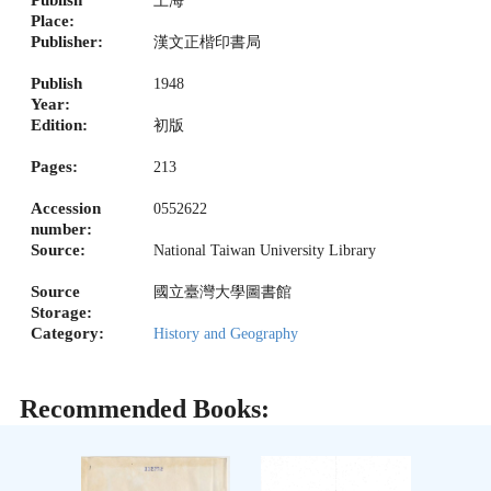
Publish
上海
Place:
Publisher:
漢文正楷印書局
Publish
1948
Year:
Edition:
初版
Pages:
213
Accession
0552622
number:
Source:
National Taiwan University Library
Source
國立臺灣大學圖書館
Storage:
Category:
History and Geography
Recommended Books: