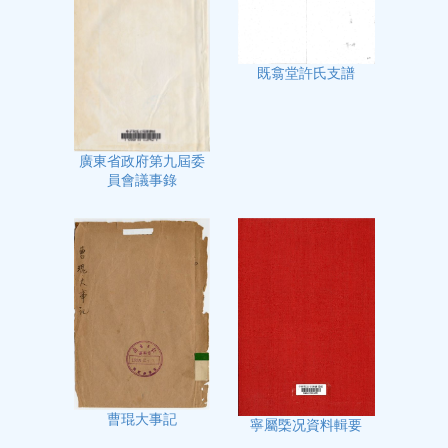
既翕堂許氏支譜
廣東省政府第九屆委
員會議事錄
曹琨大事記
寧屬㮣况資料輯要