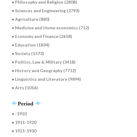
● Philosophy and Religion (2808)
● Sciences and Engineering (2793)
● Agriculture (880)
● Medicine and Home economics (712)
● Economy and Finance (2658)
● Education (1834)
● Society (1573)
● Politics, Law & Military (3418)
● History and Geography (7712)
● Linguistics and Literature (9894)
● Arts (1016)
Period
● -1910
● 1911-1920
● 1921-1930