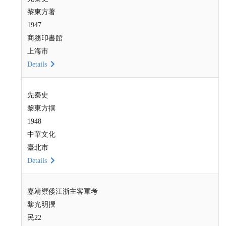
黎東方著
1947
商務印書館
上海市
Details
先秦史
黎東方撰
1948
中華文化
臺北市
Details
嘉靖禦倭江浙主客軍考
黎光明撰
民22