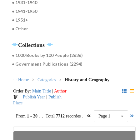
● 1931-1940
● 1941-1950
● 1951+
● Other
Collections
● 1000 Books by 100 People (2636)
● Government Publications (2294)
:::
Home
Categories
History and Geography
Order By:
Main Title
|
Author
|
Publish Year
|
Publish
Place
From
1 - 20
.， Total
7712
recordes，
Page 1