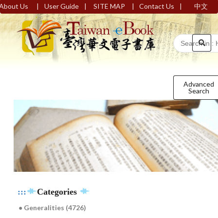
|
|
|
|
About Us
User Guide
SITE MAP
Contact Us
中文
Advanced
Search
:::
Categories
● Generalities (4726)