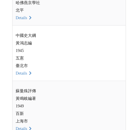
哈佛燕京學社
北平
Details
中國史大綱
黃鴻志編
1945
五憲
臺北市
Details
蘇曼殊評傳
黃鳴岐編著
1949
百新
上海市
Details