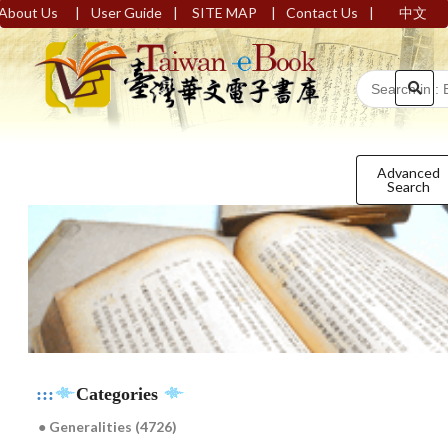
|
|
|
|
About Us
User Guide
SITE MAP
Contact Us
中文
Advanced
Search
:::
Categories
● Generalities (4726)