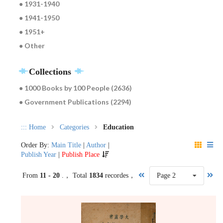
● 1931-1940
● 1941-1950
● 1951+
● Other
Collections
● 1000 Books by 100 People (2636)
● Government Publications (2294)
:::
Home
Categories
Education
Order By:
Main Title
|
Author
|
Publish Year
|
Publish Place
From
11 - 20
.， Total
1834
recordes，
Page 2