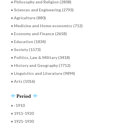
● Philosophy and Religion (2808)
● Sciences and Engineering (2793)
● Agriculture (880)
● Medicine and Home economics (712)
● Economy and Finance (2658)
● Education (1834)
● Society (1573)
● Politics, Law & Military (3418)
● History and Geography (7712)
● Linguistics and Literature (9894)
● Arts (1016)
Period
● -1910
● 1911-1920
● 1921-1930