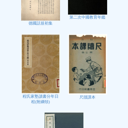
第二次中國教育年鑑
德國話規初集
程氏家塾讀書分年日
尺牘課本
程(附綱領)