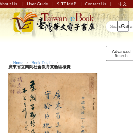
|
|
|
|
About Us
User Guide
SITE MAP
Contact Us
中文
Advanced
Search
:::
Home
Book Details
廣東省立南岡社會教育實验區概覽